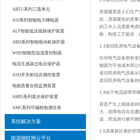
ARTU系列三遥单元
房屋建筑是人们生产
此，房屋建筑的质量
ASJ系列智能电力继电器
的工作人员需要考虑
ALP智能低压线路保护装置
格，制造工艺粗劣，
ARD系列智能电动机保护器
1.3老旧民房电气设
WHD智能型温湿度控制器
任何电气设备都有使
电流互感器过电压保护器
能因为节省成本而让
老旧民房电气设备出
ASD开关柜综合测控装置
老旧民房电气设备的
电能质量在线监测装置
1.4由于电流故障导
ARB5系列弧光保护装置
若是产生上面描述的
AMC系列可编程电测仪表
大，故障电流在流通
温，而温易引燃可燃
系统解决方案
1.5房屋居住者的管
能源物联网云平台