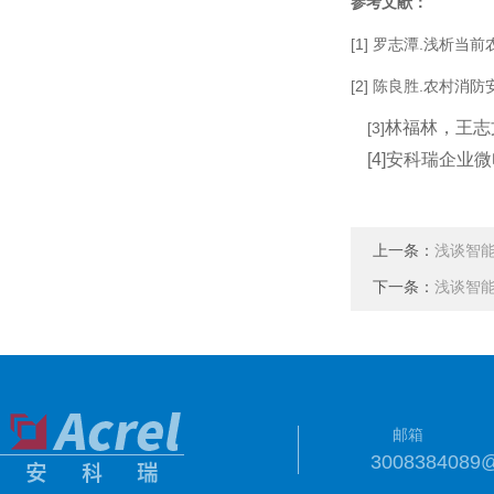
参考文献：
[1] 罗志潭.浅析当前
[2] 陈良胜.农村消防
林福林，王志
[3]
[4]
安科瑞企业微电
上一条：
浅谈智
下一条：
浅谈智
邮箱
3008384089