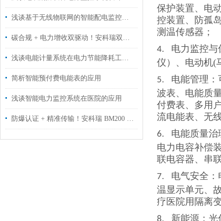
保护装置、电
浅谈基于无线物联网的智能配电监控系统设计应用
控装置、防孤
测温传感器
；
碳合规 + 电力增收双驱动！安科瑞双增值方案，适配江苏园区零碳转型新政
电力监控与
4.
浅谈电能计量系统在电力节能降耗工作中的应用
仪）、电动机
电能管理：
简析智能预付费电能表的应用
5.
波表、电能质
浅谈智能电力监控系统在医院的应用
付费表、多用
流电能表、无
防爆认证 + 精准传输！安科瑞 BM200 安全栅成石油行业安全新选择
电能质量治
6.
电力电容补偿
联电容器、串
电气安全：
7.
温显示单元、
疗医院用隔离
新能源：光
8.