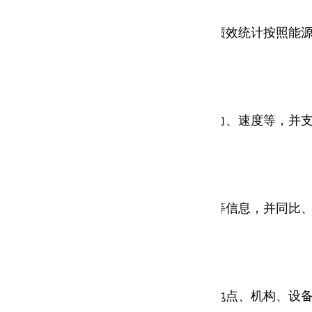
段、设备等进行日、周、月、年、时段绩效统计按照能源
艺运行状态，如温度、湿度、流量、压力、速度等，并
个节点的能耗，单耗，成本，综合能耗等信息，并同比
比、环比分析，分类、分时段、分项（地点、机构、设