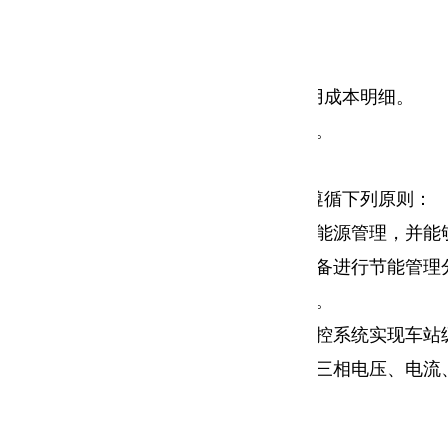
区域能耗模型、能耗指标模型等。
备、节能工作的管理能力。
管理部门及主管领导准确掌握每年能耗费用成本明细。
进行同比环比分析，找出不合理用能部门。
行监测与综合管理的系统平台，其设计遵循下列原则：
能耗管理系统互联互通，实现全线统一的能源管理，并能
析，根据各用电负荷特点，对各种用能设备进行节能管理
，也能作为各用电、用水单位的考核工具。
管理系统集成于综合监控系统，由综合监控系统实现车站
时实现用电分项计量，对各计量回路实现三相电压、电流
架构组成，如图1所示为系统架构组成。