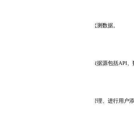
源消耗情况，可上传自定义素材及绑定监测数据。
形展示采集数据及各类统计数据，数据源包括API、数据
、及相关参数进行配置、修改、删除等管理、进行用户