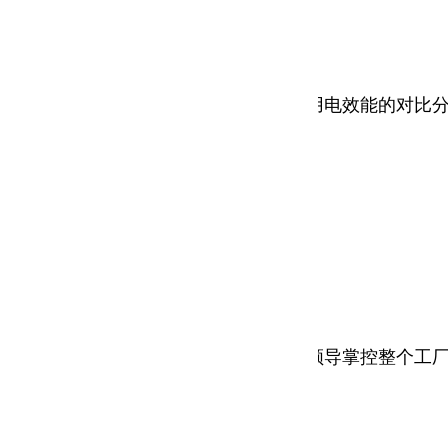
合理的规划。通过各种运行参数状态下用电效能的对比
比分析，实现各个产业线的对比，帮助领导掌控整个工