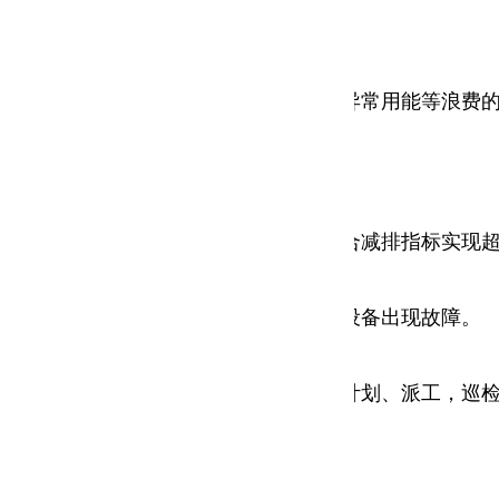
时发现能量在使用过程中的跑冒滴漏和异常用能等浪费
。对单位产值碳排放量进行计算，并结合减排指标实现
不低于供电局考核指标，避免被罚款和设备出现故障。
维管理，方便运行管理人员的制定巡检计划、派工，巡