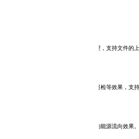
用电，优化成本效益提供数据支持。
查询相关文档。对仪表台账进行系统管理，支持文件的
分层预览、转场展示、风格切换、智能巡检等效果，支
实时状态及能源消耗情况，可实现动态的能源流向效果