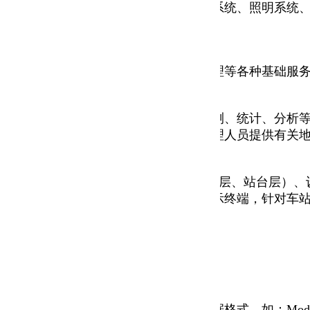
据库，实时数据库根据预先建立的环控系统、照明系统
权限分配管理、系统配置、计量仪表管理等各种基础服
以及移动端能耗管理系统，满足能耗监测、统计、分析等
动提示与告警实时预警，为节能审计管理人员提供有关
、车站/区间/车辆段、建筑楼层（如站厅层、站台层）
作站电脑、手机、平板、大屏为载体显示终端，针对车
业等系统，按照双方约定好的数据格式，如：Modbus、