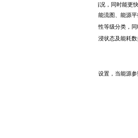
业用户能够实时的监测各个点位的运作情况，同时能更
用能环节的持续稳定运行，显示配电图、能流图、能源平
；当能源参数越限报警，可提供报警重要性等级分类，同
水浸、电水气等仪表的实时参数、门禁水浸状态及能耗数
、周、日、班次等能耗值；
不同的能耗参数；
相关处理操作，可以对报警参数进行在线设置，当能源参