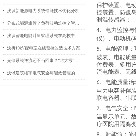
保护装置、电
浅谈新能源电力系统储能技术优化分析
控装置、防孤
测温传感器
；
分布式能源难管？负荷波动难控？智慧能源平台破局新型配电网挑战
电力监控与
4.
浅谈智能电能计量管理系统在高校中的应用方案
仪）、电动机
电能管理：
浅析10kV配电室在线监控改造技术方案
5.
波表、电能质
光储系统逆流还不当回事？“吃大亏” 的教训可太深刻！
付费表、多用
流电能表、无
浅谈建筑楼宇电气安全与能效管理的应用与选型
电能质量治
6.
电力电容补偿
联电容器、串
电气安全：
7.
温显示单元、
疗医院用隔离
新能源：光
8.