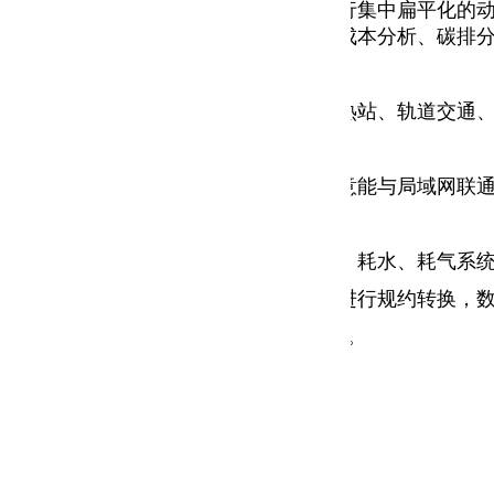
式，对企业的生产、输配和消耗环节实行集中扁平化的
况等进行能耗统计、同环比分析、能源成本分析、碳排
、化工、物流、食品、水厂、电厂、供热站、轨道交通
务器上。搭建完成之后，客户可以在任意能与局域网联通
量的各类型的仪表等，也是构建该配电、耗水、耗气系
主动采集现场设备层设备的数据，并可进行规约转换，
般应用服务器和WEB服务器可以合一配置。