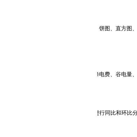
、设备、班组、分项等维度，采用曲线、饼图、直方图
类能源消耗费用，其中电包括峰电量、峰电费、谷电量
，在产品单耗中生成产品单耗趋势图，并进行同比和环比分