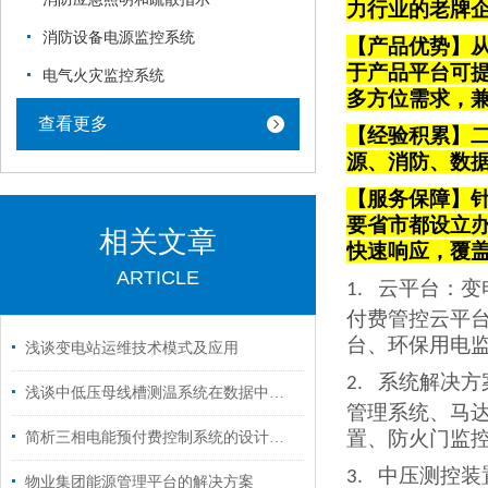
力行业的老牌
消防设备电源监控系统
【产品优势】从
于产品平台可
电气火灾监控系统
多方位需求，
查看更多
【经验积累】
源、消防、数
【服务保障】针
要省市都设立
相关文章
快速响应，覆
ARTICLE
云平台
：变
1.
付费管控云平
台、环保用电
浅谈变电站运维技术模式及应用
系统解决方
2.
浅谈中低压母线槽测温系统在数据中心机房的应用研究
管理系统、马
置、防火门监
简析三相电能预付费控制系统的设计与产品选型
中压测控装
3.
物业集团能源管理平台的解决方案