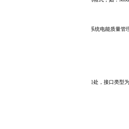
其接口位置位于车站/变电所控制室供电系统电能质量管
通风空调电控柜能耗子系统主机通信接口处，接口类型为
，详细用途及功能如表2所示。