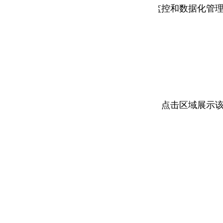
输配和消耗环节实行集中扁平化的动态监控和数据化管
防止未授权人员浏览有关信息。
折标、产值、异常、、占比、通讯情况，点击区域展示
类能耗等企业级统计数据。