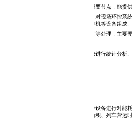
，是整个能耗管理平台进行数据交换的重要节点，能提
控室内，该系统集成在综合监控系统中，对现场环控系
站、综合监控通信服务器、交换机、打印机等设备组成
进行网络能耗数据进行采集、存储、计算等处理，主要
可对能耗数据（水、电）、各类电力参数进行统计分析。
智能仪表（水表、电表等）、节能终端等设备进行对能耗数
接口手动录入的数据，包括站厅站台内面积、列车营运