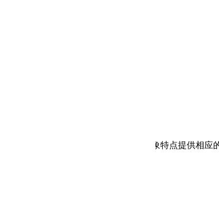
为RS485，如图5所示。针对不同被控对象特点提供相