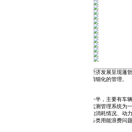
轮科技革命和产业变革发展迅速，数字经济发展呈现蓬
实现城市轨道交通的智能化、数字化、精细化的管理。
耗，其中以电力消耗为主，占总能耗的一半，主要有车
管理系统，该系统是集远程抄表系统和监测管理系统为
力质量及能耗数据的采集与分析、能耗的消耗情况、动
耗值和标准指标值，用以来发现存在的各类用能浪费问
和采集。