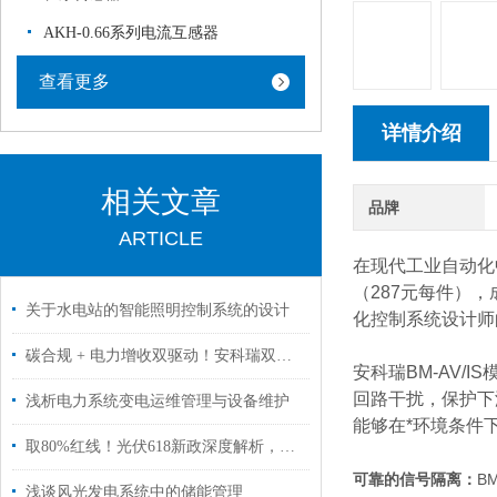
AKH-0.66系列电流互感器
查看更多
详情介绍
相关文章
品牌
ARTICLE
在现代工业自动化
（287元每件）
关于水电站的智能照明控制系统的设计
化控制系统设计师
碳合规 + 电力增收双驱动！安科瑞双增值方案，适配江苏园区零碳转型新政
安科瑞BM-AV/
回路干扰，保护下
浅析电力系统变电运维管理与设备维护
能够在*环境条件
取80%红线！光伏618新政深度解析，安科瑞助力分布式光伏全场景合规接入
可靠的信号隔离：
B
浅谈风光发电系统中的储能管理