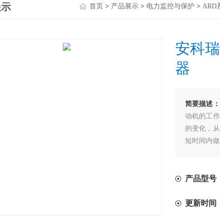
展示
>
>
>
首页
产品展示
电力监控与保护
AR
安科瑞
器
简要描述
动机的工作
的变化，从
短时间内做
高灵敏度：
时得到保护
可靠性强：
产品型号：A
定。
更新时间