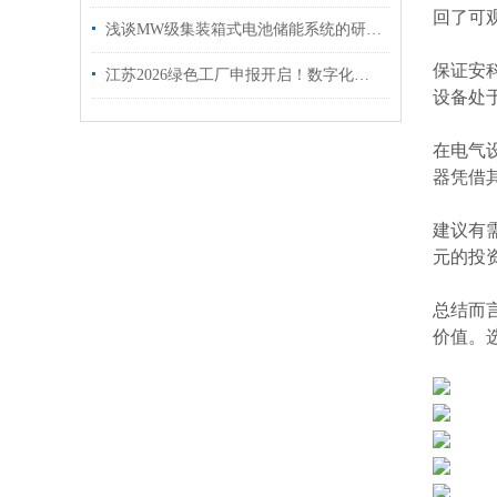
回了可
浅谈MW级集装箱式电池储能系统的研究现状与应用探究
保证安
江苏2026绿色工厂申报开启！数字化能碳平台成硬性门槛，12项功能缺一不可
设备处
在电气
器凭借
建议有
元的投
总结而
价值。