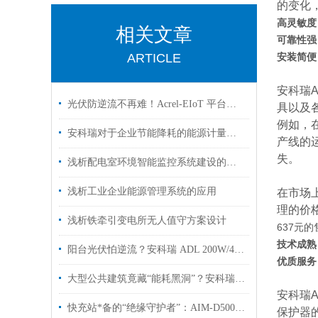
的变化
高灵敏度
相关文章
可靠性强
ARTICLE
安装简便
安科瑞A
光伏防逆流不再难！Acrel-EIoT 平台，让每度电都走对 “路”
具以及
例如，
安科瑞对于企业节能降耗的能源计量的研究
产线的
失。
浅析配电室环境智能监控系统建设的探索与实践
浅析工业企业能源管理系统的应用
在市场
理的价
浅析铁牵引变电所无人值守方案设计
637元
技术成熟
阳台光伏怕逆流？安科瑞 ADL 200W/400W电表，户用光储合规省电费的核心！
优质服务
大型公共建筑竟藏“能耗黑洞”？安科瑞能耗监测系统让浪费无所遁形
安科瑞
快充站*备的“绝缘守护者”：AIM-D500-CA适配CCSC&HAdeMO双标准
保护器