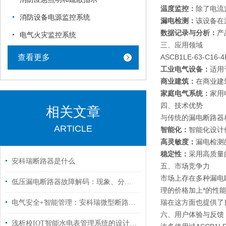
温度监控：
除了电流
消防设备电源监控系统
漏电检测：
该设备在
数据记录与分析：
产
电气火灾监控系统
三、应用领域
查看更多
ASCB1LE-63-C
工业电气设备：
适用
商业建筑：
在商业建
家庭电气系统：
家用
四、技术优势
相关文章
与传统的漏电断路器相比
ARTICLE
智能化：
智能化设计
高灵敏度：
漏电检测
稳定性：
采用高质量
安科瑞断路器是什么
五、市场竞争力
市场上存在多种漏电断
低压漏电断路器故障解码：现象、分析与诊断艺术
理的价格加上*的性
瑞在这方面也提供了
电气安全+智能管理：安科瑞微型断路器在学校中的创新应用
六、用户体验与反馈
浅析校IOT智能水电表管理系统的设计及产品应用方案