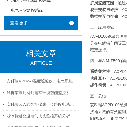
消防设备电源监控系统
扩展监测范围
：通过
易于安装与维护
：A
电气火灾监控系统
数据交互与存储
：A
查看更多
三、应用领域
ACPD100绝缘
是在电解铝车间等工
稳定运行。
相关文章
四、与AIM-T500
ARTICLE
系统兼容性
：ACPD
功能互补
：ACPD
安科瑞ARTM-4温度巡检仪：电气系统的贴心“温度卫士”
操作简便
：ACPD
浅析某市配网配电室环境智能监控系统建设探索与实践
五、总结
安科瑞嵌入式智能仪表：传统配电系统数字化升级的先锋力量
安科瑞ACPD100
接地系统的有效监测
浅谈轨道交通电气火灾监控系统分析措施
阻的场所。通过与A