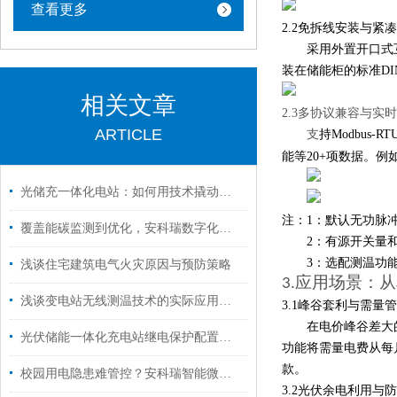
查看更多
2.2免拆线安装与紧
采用外置开口式互
装在储能柜的标准DI
相关文章
2.3多协议兼容与实
ARTICLE
持Modbus
支
能等20+项数据。
光储充一体化电站：如何用技术撬动千亿市场？
注：1：默认无功脉
覆盖能碳监测到优化，安科瑞数字化能碳管理平台助力浙江园区零碳转型
2：有源开关量
3：选配测温功能
浅谈住宅建筑电气火灾原因与预防策略
3.
应用场景：从
浅谈变电站无线测温技术的实际应用与产品选型
3.1
峰谷套利与需量管
在电价峰谷差大
光伏储能一体化充电站继电保护配置及运管平台解决方案
功能将需量电费从每
款。
校园用电隐患难管控？安科瑞智能微断一站式实现电气安全 + 智能管理
3.2
光伏余电利用与防