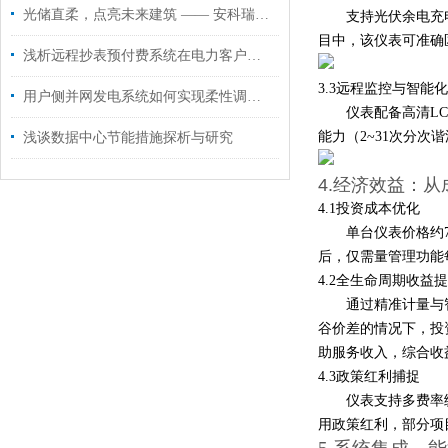
光储直柔，点亮未来建筑 —— 安科瑞解决方案赋能城市低碳新场景
支持光伏余电充
目中，该仪表可准确
浅析远程抄表预付费系统在电力客户管理方面的应用
3.3
远程监控与智能化
用户侧并网发电系统如何实现柔性调解防止“倒送电”
仪表配备高清L
能力（2~31次分
浅谈数据中心节能措施探析与研究
4.经济效益：
4.1
投资成本优化
单台仪表价格约7
后，仅需量管理功能
4.2
全生命周期收益提
通过精准计量与
谷价差的情况下，投资
助服务收入，综合收
4.3
政策红利捕捉
仪表支持多费率
用政策红利，部分项