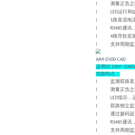
l
测量正负之
l
LED运行
l
1路直流电
l
RS485通讯
l
4模导轨安
l
支持周期监
AIM-D100-CAD
适用DC100V~10
功能特点：
l
监测双路直
l
测量正负之
l
LED指示
l
双路独立监
l
通过拨码设
l
RS485通讯
l
支持周期监