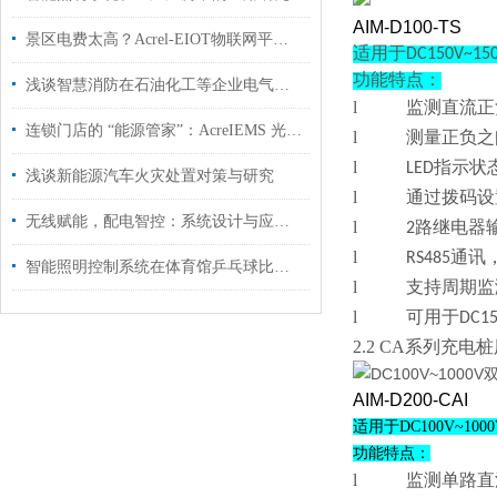
AIM-D100-TS
景区电费太高？Acrel-EIOT物联网平台如何让能耗一目了然，一年轻松省百万
适用于DC150V~1
功能特点：
浅谈智慧消防在石油化工等企业电气火灾监控系统中的应用
l
监测直流正
连锁门店的 “能源管家”：AcreIEMS 光储充，让每一度电都省在刀刃上
l
测量正负之
l
LED指示
浅谈新能源汽车火灾处置对策与研究
l
通过拨码设
无线赋能，配电智控：系统设计与应用实践
l
2路继电器
l
RS485通讯，
智能照明控制系统在体育馆乒乓球比赛场地中的设计与应用
l
支持周期监
l
可用于DC1
2.
2
CA系列充电
AIM-D200-CAI
适用于DC100V~100
功能特点：
l
监测单路直