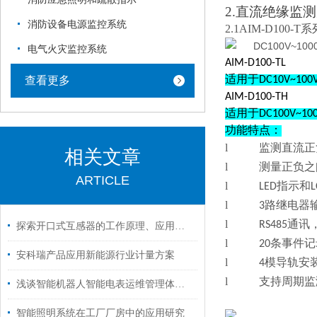
2.直流绝缘监
消防设备电源监控系统
2.1
AIM-D100
电气火灾监控系统
AIM-D100-TL
查看更多
适用于DC10V~10
AIM-D100-TH
适用于DC100V~1
功能特点：
l
监测直流正
相关文章
l
测量正负之
ARTICLE
l
LED指示和
l
3路继电器
l
RS485通讯
探索开口式互感器的工作原理、应用与未来展望
l
20条事件
安科瑞产品应用新能源行业计量方案
l
4模导轨安
l
支持周期监
浅谈智能机器人智能电表运维管理体系在铁路牵引变电所建设构想
智能照明系统在工厂厂房中的应用研究