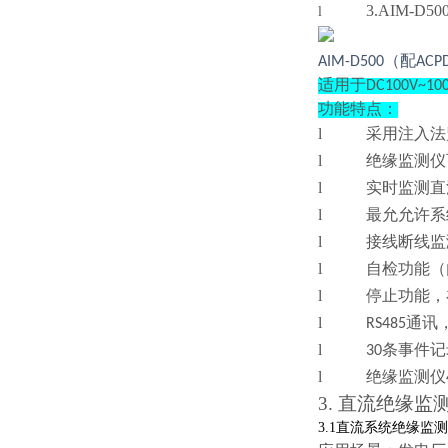
3.AIM-
l
AIM-D500（配ACPD
适用于DC100V~1
功能特点：
l
采用注入法监
l
绝缘监测仪
l
实时监测直
l
最允允许系统
l
接线断线监
l
自检功能（
l
停止功能，
l
RS485通讯
l
30条事件
l
绝缘监测仪
3.
直流绝缘监
3.1
直流系统绝缘监测