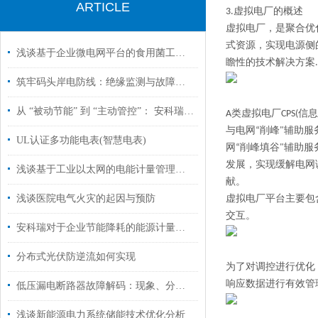
ARTICLE
3.虚拟电厂的概述
虚拟电厂，是聚合优
式资源，实现电源侧
浅谈基于企业微电网平台的食用菌工厂的能源管理
瞻性的技术解决方案
.
筑牢码头岸电防线：绝缘监测与故障定位如何保障电力安全？
从 “被动节能” 到 “主动管控”： 安科瑞重塑双碳背景下企业能源管理模式
A类虚拟电厂CPS(信
与电网“削峰"辅助
UL认证多功能电表(智慧电表)
网“削峰填谷"辅助
发展，实现缓解电网
浅谈基于工业以太网的电能计量管理系统的应用
献。
浅谈医院电气火灾的起因与预防
虚拟电厂平台主要包
交互。
安科瑞对于企业节能降耗的能源计量的研究
分布式光伏防逆流如何实现
为了对调控进行优化
响应数据进行有效管
低压漏电断路器故障解码：现象、分析与诊断艺术
浅谈新能源电力系统储能技术优化分析