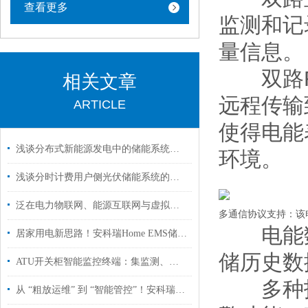
查看更多
监测和记
量信息。
双路RS
相关文章
远程传输
ARTICLE
使得电能
浅谈分布式新能源发电中的储能系统能量管理分析
环境。
浅谈分时计费用户侧光伏储能系统的研究与探讨
泛在电力物联网、能源互联网与虚拟电厂
多通信协议支持：该电
电能数
居家用电新思路！安科瑞Home EMS储能：降能耗、保供电、轻松领补贴！
储历史数
ATU开关柜智能监控终端：集监测、预警、顺控于一体
多种报
从 “粗放运维” 到 “智能管控”！安科瑞云平台赋能分布式光伏升级