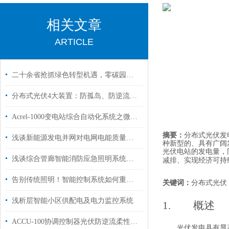
相关文章
ARTICLE
二十余省抢抓绿色转型机遇，零碳园区落地靠这套安科瑞综合方案
分布式光伏4大装置：防孤岛、防逆流、电能质量监测、箱变测控作用说明
Acrel-1000变电站综合自动化系统之微机保护及综自系统篇
摘要：
分布式光伏发
浅谈新能源发电并网对电网电能质量的影响及解决方案
种新型的、具有广阔
光伏电站的发电量，
浅谈综合管廊智能消防应急照明系统设计
减排、实现经济可持
告别传统照明！智能控制系统如何重塑轨道交通光环境
关键词：
分布式光伏
浅析层智能小区供配电及电力监控系统
1.
概述
ACCU-100协调控制器光伏防逆流柔性调节控制方案
光伏发电具有显