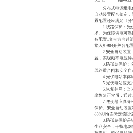
分布式电源继电
自动装置配合整定，
置配置还应满足《分
1
.
线路保护：光
求。为保障供电可靠
各配
置
1
套带方向过
接入
柜
90
4
开关各配
2
.
安全自动装置
置，实现频率电压异
3
.
防孤岛保护：
线路重合闸和安全自
4
.
光伏电站本体
5
.
光伏电站应支
6
.
恢复并网：当
率恢复正常后，通
过
7
.
逆变器应具备
/
保护、安全自动装置
85%UN
(
实际定值以
8
.
防孤岛保护是
生命安全，干扰电网
故障时，确保电源能