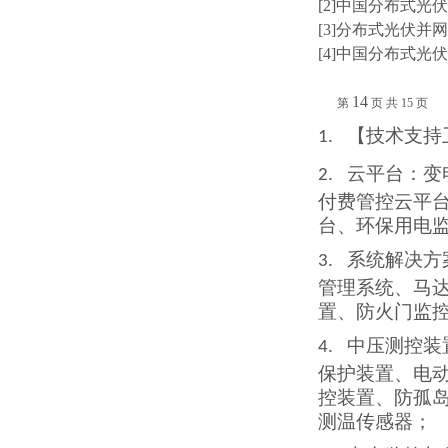
[2
]
中国分布式光伏
[
3
]
分布式光伏并网
[
4
]
中国分布式光伏
14
第
页
共
15
页
【技术支持
1.
云平台
：变
2.
付费管控云平
台、环保用电
系统解决方
3.
管理系统、马
置、防火门监
中压测控装
4.
保护装置、电
控装置、防孤
测温传感器
；