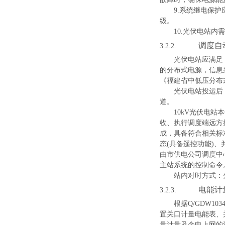
9
.
系统继电保护
级。
10
.
光伏电站内需
调度自
3.2.2.
光伏电站应满足
的分布式电源，信息
《福建省中低压分布
光伏电站投运后
道。
10k
V
光伏电站本
收、执行调度端远方
成，具备符合相关标
态
(
具备遥控功
能
)
、
由市供电公司调度中
主站系统的控制命令
站内对时方式：
电能计
3.2.3.
根
据
Q/GDW1034
置关口计量电能表、
量计量及余电上网的