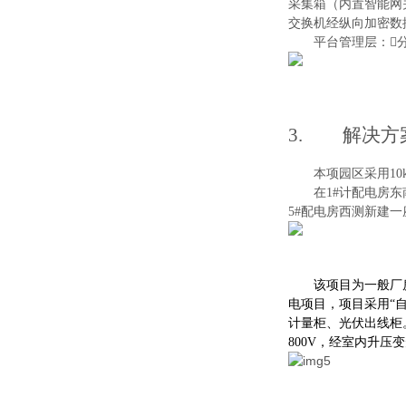
采集箱（内置智能网
交换机经纵向加密数
平台管理层
：

3.
解决方
本项园区采
用
10
在
1
#
计配电房东
5
#
配电房西测新建一
该项目为一般厂
电项目，项目采
用
“
计量柜、光伏出线柜
800
V
，经室内升压变