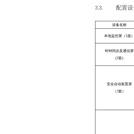
3.3.
配置设
设备名称
本地监控屏
（
1
面
时钟同步及通信屏
(
3
套
)
安全自动装置屏
（
3
套）