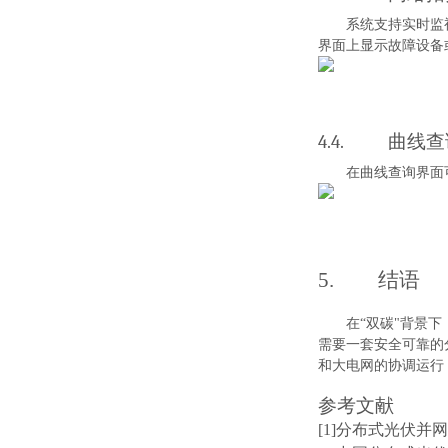
系统支持实时监
界面上显示故障设备
4.4.
曲线查
在曲线查询界面
5.
结语
在
“
双
碳
"
背景下
需要一套安全可靠的
和大电网的协调运行
参考文献
[
1
]
分布式光伏并网