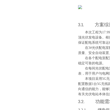
3.1.
方案综
本次工程为
17.9
顶光伏发电设备。根
保证配电系统可靠运
在
3
#
光伏配电
室
质量、
安全自动装置
在
各个配电室
配
稳定可靠的电源
。
在每间光伏配电
表，用于用户与电网
本项目
采
用
5
G
无
配置数
据
1
台
5
G
无线
向通信的能力，能够
有关光伏电站本体信
3.2.
功能需
3.2.1.
继电保