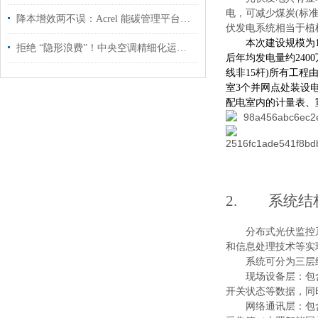
电，可减少煤
炭
(
标
降本增效两不误：Acrel 能碳管理平台驱动 “绿色工厂” 高质量发展
伏发电系统相当于植
本次建设规模
为
拒绝 “隐形浪费”！中央空调精细化运营，为企业节能增效
后年均发电量
约
240
0
线
非
1
5
杆
)
所有工程
室
3
个并网点处装设
配电室内的计量表、
2.
系统结
分布式光伏监控
和信息处理技术等实
系统可分为三层
现场设备层：包
开关状态等数据，同
网络通讯层：包