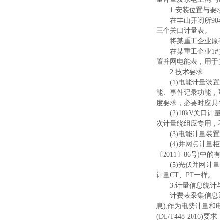
1
.
安装位置与要
在丰山开闭
所
90
三个关口计量表。
将某重工企业原
在某重工企
业
1
#
置并网电能表，用于
2
.
技术要求
(1
)
电能计量装置
能、事件记录功能，
度要求，必要时应具
(2)10k
V
关口计
次计量绕组应专用，
(3
)
电能计量装置
(4
)
并网点计量柜
〔
201
1
〕
8
6
号
)
中的
(5
)
光伏并网计量
计
量
C
T
、
P
T
一样。
3
.
计量信息统计
计费表采集信息
息
)
,
作为电费计量和
(DL/T448-2016
)
要求