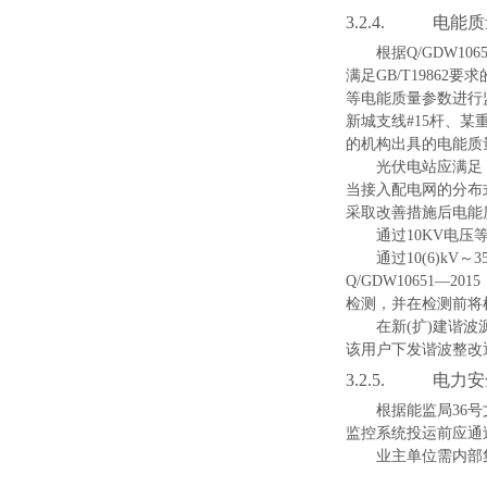
3.2.4.
电能质
根
据
Q/GDW106
满
足
GB/T1986
2
要求
等电能质量参数进行
新城支
线
#1
5
杆、某
的机构出具的电能质
光伏电站应满足
当接入配电网的分布
采取改善措施后电能
通
过
10K
V
电压
通
过
10(6)k
V
～
3
Q/GDW1065
1
—
201
5
检测，并在检测前将
在
新
(
扩
)
建谐波
该用户下发谐波整改
3.2.5.
电力安
根据能监
局
3
6
号
监控系统投运前应通
业主单位需内部