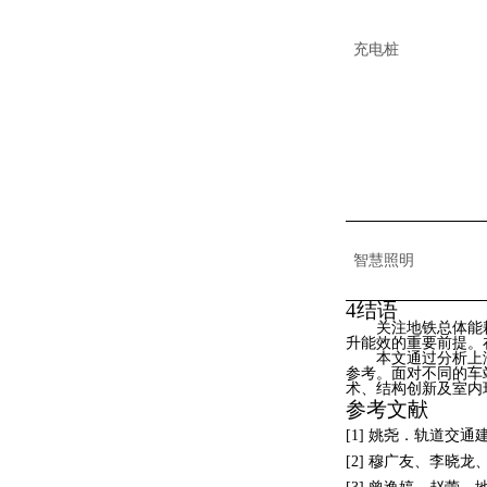
充电桩
智慧照明
4结语
关注地铁总体能
升能效的重要前提。
本文通过分析上
参考。面对不同的车
术、结构创新及室内
参考文献
[
1
]
姚尧
．轨道交通
[
2
]
穆广友、李晓龙