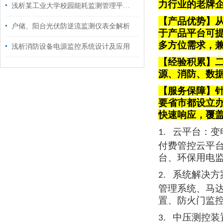
力行业的老牌
浅析某工业大学校园能耗监测管理平台应用
【产品优势】从
户储、阳台光伏防逆流监测仪表全解析
于产品平台可
多方位需求，
浅析消防设备电源监控系统设计及应用
【经验积累】
源、消防、数
【服务保障】针
要省市都设立
快速响应，覆
云平台
：变
1.
付费管控云平
台、环保用电
系统解决方
2.
管理系统、马
置、防火门监
中压测控装
3.