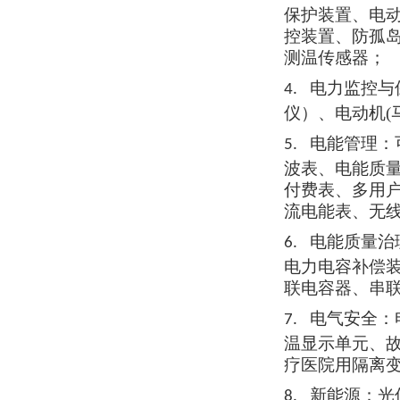
保护装置、电
控装置、防孤
测温传感器
；
电力监控与
4.
仪）、电动机
电能管理：
5.
波表、电能质
付费表、多用
流电能表、无
电能质量治
6.
电力电容补偿
联电容器、串
电气安全：
7.
温显示单元、
疗医院用隔离
新能源：光
8.