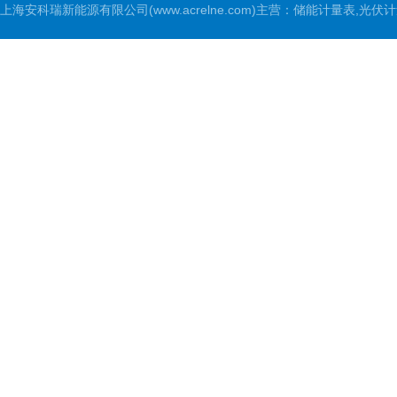
上海安科瑞新能源有限公司(www.acrelne.com)主营：储能计量表,光伏