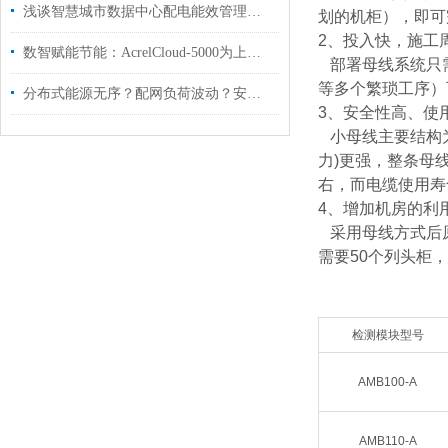
浅谈智慧城市数据中心配电能效管理平台的建设与研究
划的机柜），即可
2、投入快，施工
数智赋能节能：AcrelCloud-5000为上海某区政府能耗管理破局增效
部署母线系统只需
等多个繁琐工序）可
分布式能源无序？配网负荷波动？安科瑞智慧方案让新型电力网管理无忧！
3、安全性高、使
小母线主要结构为
力)更强，整条母
右，而电缆使用寿命
4、增加机房的利
采用母线方式后原列
需要50个列头柜，
检测模块型号
AMB100-A
AMB110-A