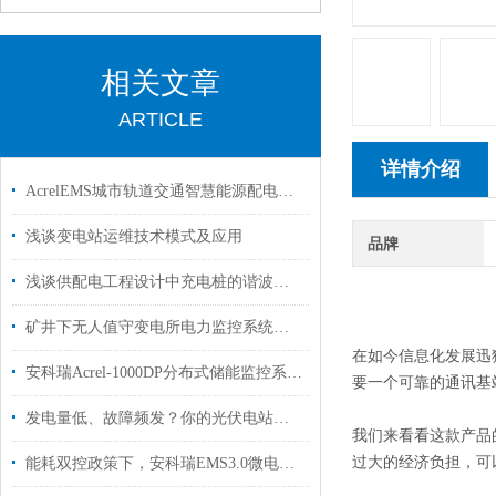
相关文章
ARTICLE
详情介绍
AcrelEMS城市轨道交通智慧能源配电解决方案
浅谈变电站运维技术模式及应用
品牌
浅谈供配电工程设计中充电桩的谐波治理
矿井下无人值守变电所电力监控系统的探讨与产品选型
在如今信息化发展迅
安科瑞Acrel-1000DP分布式储能监控系统在浙江嘉兴储能项目中的应用
要一个可靠的通讯基站
发电量低、故障频发？你的光伏电站需要这个智能管家-分布式光伏运维云平台
我们来看看这款产品
过大的经济负担，可
能耗双控政策下，安科瑞EMS3.0微电网智慧能源管理平台如何助力企业高效用能