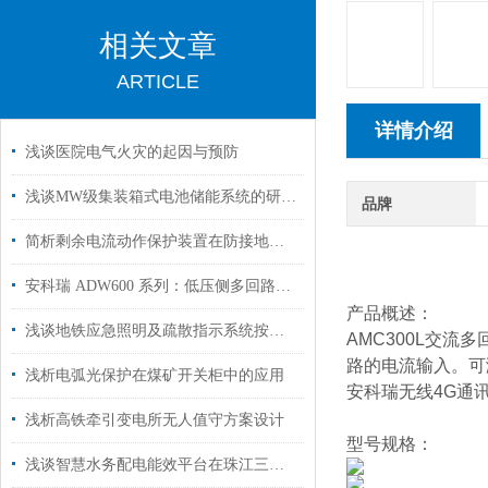
相关文章
ARTICLE
详情介绍
浅谈医院电气火灾的起因与预防
浅谈MW级集装箱式电池储能系统的研究现状与应用探究
品牌
简析剩余电流动作保护装置在防接地短路火灾中的应用
安科瑞 ADW600 系列：低压侧多回路计量专用智能仪表
产品概述：
浅谈地铁应急照明及疏散指示系统按新国标的设计和选型
AMC300L交
路的电流输入。可
浅析电弧光保护在煤矿开关柜中的应用
安科瑞无线4G通讯
浅析高铁牵引变电所无人值守方案设计
型号规格：
浅谈智慧水务配电能效平台在珠江三角洲水资源配置工程中的应用