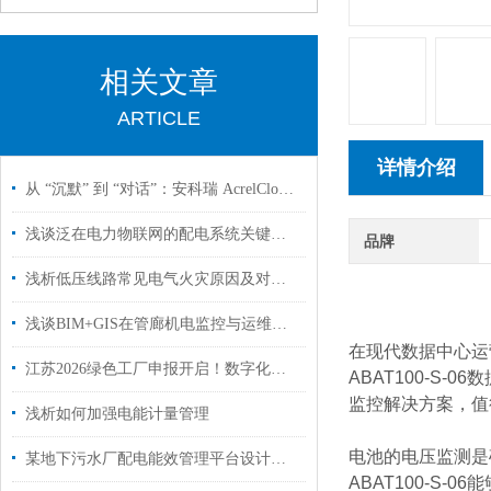
相关文章
ARTICLE
详情介绍
从 “沉默” 到 “对话”：安科瑞 AcrelCloud-1000 云平台唤醒老旧变电站
浅谈泛在电力物联网的配电系统关键技术研究
品牌
浅析低压线路常见电气火灾原因及对应的预防措施
浅谈BIM+GIS在管廊机电监控与运维管控系统中的应用
在现代数据中心运
江苏2026绿色工厂申报开启！数字化能碳平台成硬性门槛，12项功能缺一不可
ABAT100-S
监控解决方案，值
浅析如何加强电能计量管理
电池的电压监测是
某地下污水厂配电能效管理平台设计与智能照明策略
ABAT100-S