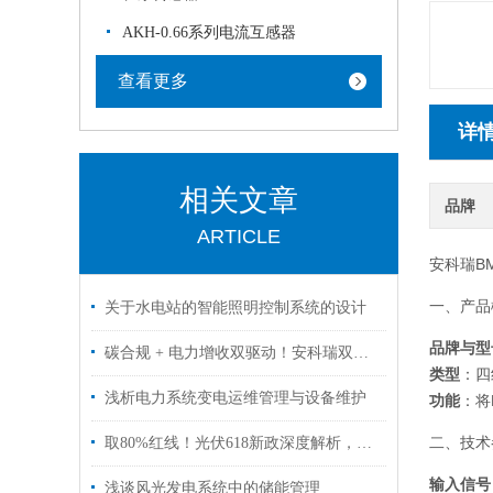
AKH-0.66系列电流互感器
查看更多
详
相关文章
品牌
ARTICLE
安科瑞B
一、产品
关于水电站的智能照明控制系统的设计
品牌与型
碳合规 + 电力增收双驱动！安科瑞双增值方案，适配江苏园区零碳转型新政
类型
：四
浅析电力系统变电运维管理与设备维护
功能
：将
二、技术
取80%红线！光伏618新政深度解析，安科瑞助力分布式光伏全场景合规接入
输入信号
浅谈风光发电系统中的储能管理