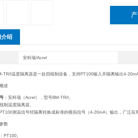
产
情介绍
安科瑞/Acrel
M-TR/I温度隔离器是一款四线制设备，支持PT100输入并隔离输出4-2
概述
号
：安科瑞（Acrel），型号BM-TR/I。
线制温度隔离器。
PT100测温信号经隔离转换成标准的模拟信号（4-20mA）输出，广
参数
：PT100。