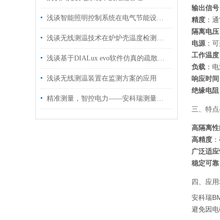
输出信号
浅谈智能照明控制系统在电气节能设计中的应用
精度
：通
隔离电压
浅谈无线测温技术在炉炉壳温度检测中的应用
电源
：可
工作温度
浅谈基于DIALux evo软件仿真的疏散照明设计研究与应用
负载
：电
浅谈无线测温装置在监测方案的应用
响应时间
绝缘电阻
精准测量，智控电力——安科瑞测量型电流互感器助力能效管理升级
三、特点
高隔离性
高精度
：
广泛适应
稳定可靠
四、应用
安科瑞B
避免因电