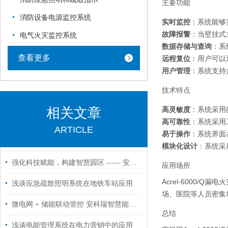
主要功能
消防设备电源监控系统
实时监控
：系统能够
故障报警
：当壁挂式
电气火灾监控系统
数据存储与查询
：系
查看更多
远程复位
：用户可以
用户管理
：系统支持
技术特点
相关文章
高灵敏度
：系统采用
高可靠性
：系统采用
ARTICLE
易于操作
：系统界面
模块化设计
：系统采
强化科技赋能，构建智慧园区 —— 安科瑞能碳管理平台助力园区绿色低碳转型
应用场所
Acrel-6000
浅谈应急疏散照明系统在地铁车站应用
场、医院等人员密集
微电网 + 储能联动管控 安科瑞智慧能源管理平台适配电子厂房场景
总结
浅谈电能管理系统在电力营销中的应用