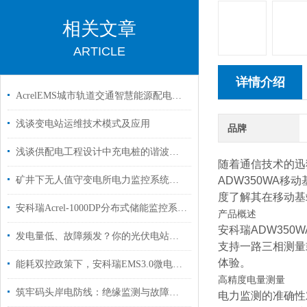
相关文章
ARTICLE
详情介绍
AcrelEMS城市轨道交通智慧能源配电解决方案
浅谈变电站运维技术模式及应用
品牌
浅谈供配电工程设计中充电桩的谐波治理
随着通信技术的迅
矿井下无人值守变电所电力监控系统的探讨与产品选型
ADW350WA
度了解其在移动基
安科瑞Acrel-1000DP分布式储能监控系统在浙江嘉兴储能项目中的应用
产品概述
安科瑞ADW35
发电量低、故障频发？你的光伏电站需要这个智能管家-分布式光伏运维云平台
支持一路三相测量
体验。
能耗双控政策下，安科瑞EMS3.0微电网智慧能源管理平台如何助力企业高效用能
高精度电量测量
筑牢码头岸电防线：绝缘监测与故障定位如何保障电力安全？
电力监测的准确性