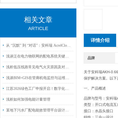
相关文章
ARTICLE
详情介绍
从 “沉默” 到 “对话”：安科瑞 AcrelCloud-1000 云平台唤醒老旧变电站
浅谈泛在电力物联网的配电系统关键技术研究
品牌
浅析低压线路常见电气火灾原因及对应的预防措施
关于安科瑞AKH-0
浅谈BIM+GIS在管廊机电监控与运维管控系统中的应用
保护解决方案。以下
一、产品概述
江苏2026绿色工厂申报开启！数字化能碳平台成硬性门槛，12项功能缺一不可
品牌与型号
：安科瑞AK
浅析如何加强电能计量管理
类型
：开口式电流互
某地下污水厂配电能效管理平台设计与智能照明策略
接口
：水晶头接口
特性
：三合一设计