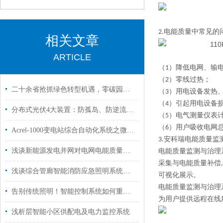
2.
电能质量中常见的
相关文章
ARTICLE
（
1
）
降低电网、输
（
2
）
零线过热
；
二十余省抢抓绿色转型机遇，零碳园区落地靠这套安科瑞综合方案
（
3
）
用电设备发热
（
4
）
引起用电设备
分布式光伏4大装置：防孤岛、防逆流、电能质量监测、箱变测控作用说明
（
5
）
电气测量仪表
（
6
）
用户吸收电网
Acrel-1000变电站综合自动化系统之微机保护及综自系统篇
3.安科瑞电能质量监
浅谈新能源发电并网对电网电能质量的影响及解决方案
电能质量监测与治理
采集与电能质量补偿
浅谈综合管廊智能消防应急照明系统设计
可视化展示。
电能质量监测与治理系
告别传统照明！智能控制系统如何重塑轨道交通光环境
为用户提供远程在线
浅析层智能小区供配电及电力监控系统