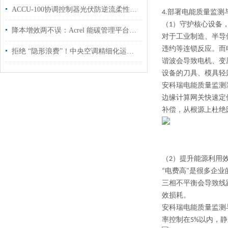
ACCU-100协调控制器光伏防逆流柔性调节控制方案
4.部署电能质量监
（
1
）
守护核心设备
降本增效两不误：Acrel 能碳管理平台驱动 “绿色工厂” 高质量发展
对于工业制造、半导
违约等连锁反应。而
拒绝 “隐形浪费”！中央空调精细化运营，为企业节能增效
谐波会导致电机、变
设备的刀具、模具轻
安科瑞电能质量监测
边缘计算网关快速定
补偿，从根源上杜绝
（
2
）
提升能源利用
“电费高"是很多企
三相不平衡会导致线
效损耗。
安科瑞电能质量监测
率控制在5%以内，