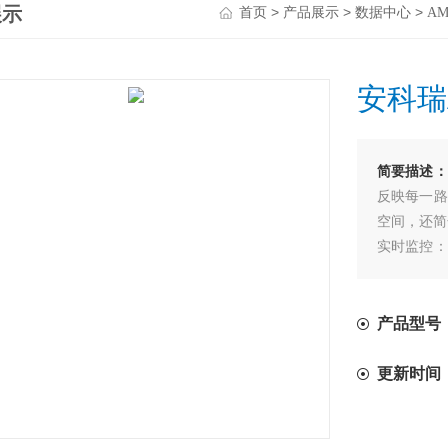
展示
>
>
>
首页
产品展示
数据中心
A
安科瑞
简要描述：
反映每一路
空间，还简
实时监控：
过LCD显
报警功能：
理人员能够
产品型号：
友好的操作
更新时间