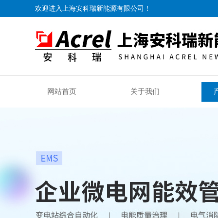
欢迎进入上海安科瑞新能源有限公司！
网站首页
关于我们