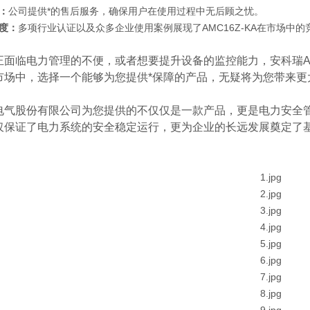
：
公司提供*的售后服务，确保用户在使用过程中无后顾之忧。
度：
多项行业认证以及众多企业使用案例展现了AMC16Z-KA在市场中的
正面临电力管理的不便，或者想要提升设备的监控能力，安科瑞AM
市场中，选择一个能够为您提供*保障的产品，无疑将为您带来更
电气股份有限公司为您提供的不仅仅是一款产品，更是电力安全管理
仅保证了电力系统的安全稳定运行，更为企业的长远发展奠定了