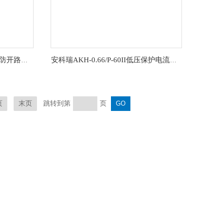
安科瑞AKH-0.66/P电流互感器防开路保护
安科瑞AKH-0.66/P-60II低压保护电流互感器
跳转到第
页
页
末页