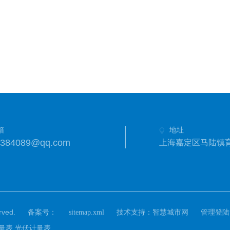
箱
地址
8384089@qq.com
上海嘉定区马陆镇育
ved.
备案号：
技术支持：
sitemap.xml
智慧城市网
管理登陆
计量表,光伏计量表